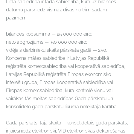
Liela sabiedrība ir tāda sabiedrība, kura uz bilances
datumu pārsniedz vismaz divas no trim šādām
pazīmēm:
bilances kopsumma — 25 000 000 eiro;
neto apgrozījums — 50 000 000 eiro;
vidējais darbinieku skaits pārskata gadā — 250.
Koncerna mātes sabiedrība ir Latvijas Republikā
reģistrēta komercsabiedrība vai kooperatīvā sabiedrība,
Latvijas Republikā reģistrēta Eiropas ekonomisko
interešu grupa, Eiropas kooperatīvā sabiedrība vai
Eiropas komercsabiedrība, kura kontrolē vienu vai
vairākas tās meitas sabiedrības Gada pārskatu un
konsolidēto gada pārskatu likumā noteiktajā kārtībā.
Gada pārskats, tajā skaitā – konsolidētais gada pārskats,
ir jāiesniedz elektroniski, VID elektroniskās deklarēšanas