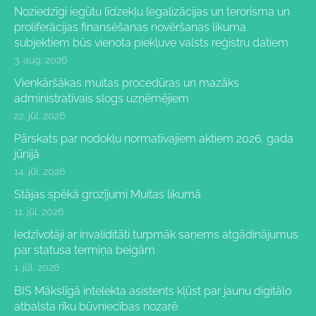
Noziedzīgi iegūtu līdzekļu legalizācijas un terorisma un
proliferācijas finansēšanas novēršanas likuma
subjektiem būs vienota piekļuve valsts reģistru datiem
3. aug. 2026
Vienkāršākas muitas procedūras un mazāks
administratīvais slogs uzņēmējiem
22. jūl. 2026
Pārskats par nodokļu normatīvajiem aktiem 2026. gada
jūnijā
14. jūl. 2026
Stājas spēkā grozījumi Muitas likumā
11. jūl. 2026
Iedzīvotāji ar invaliditāti turpmāk saņems atgādinājumus
par statusa termiņa beigām
1. jūl. 2026
BIS Mākslīgā intelekta asistents kļūst par jaunu digitālo
atbalsta rīku būvniecības nozarē