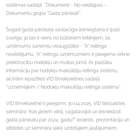
sistēmas sadaļā “Dokumenti - No veidlapas –
Dokumentu grupa “Gada pārskati”.
Šogad gada pārskata savlaicīgai iesniegšana ir īpaši
svarīga, jo tas ir viens no būtiskiem kritērijiem, lai
uzņēmums saņemtu visaugstāko - “A” reitinga
novērtējumu. “A” reitinga uzņēmumiem ir pieejama virkne
priekšrocību nodokļu un muitas jomā. Ar plašāku
informāciju par nodokļu maksātāju reitinga sistēmu,
aicinām iepazīties VID tīmekļvietnes sadaļā
“Uzņēmējiem / Nodokļu maksātāju reitinga sistēma”.
VID tīmekļvietnē ir pieejams 30.04.2025. VID tiešsaistes
semināra “Kas jāņem vērā, sagatavojot un iesniedzot
gada pārskatu par 2024. gadu?" ieraksts, prezentācija un
atbildes uz semināra laikā uzdotajiem jautājumiem..