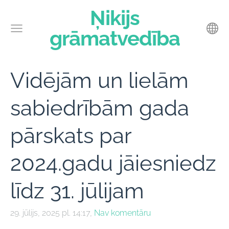
Ņikijs
grāmatvedība
Vidējām un lielām
sabiedrībām gada
pārskats par
2024.gadu jāiesniedz
līdz 31. jūlijam
29. jūlijs, 2025 pl. 14:17,
Nav komentāru