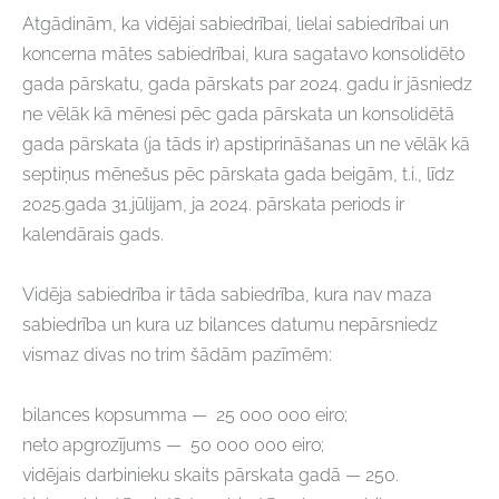
Atgādinām, ka vidējai sabiedrībai, lielai sabiedrībai un
koncerna mātes sabiedrībai, kura sagatavo konsolidēto
gada pārskatu, gada pārskats par 2024. gadu ir jāsniedz
ne vēlāk kā mēnesi pēc gada pārskata un konsolidētā
gada pārskata (ja tāds ir) apstiprināšanas un ne vēlāk kā
septiņus mēnešus pēc pārskata gada beigām, t.i., līdz
2025.gada 31.jūlijam, ja 2024. pārskata periods ir
kalendārais gads.
Vidēja sabiedrība ir tāda sabiedrība, kura nav maza
sabiedrība un kura uz bilances datumu nepārsniedz
vismaz divas no trim šādām pazīmēm:
bilances kopsumma — 25 000 000 eiro;
neto apgrozījums — 50 000 000 eiro;
vidējais darbinieku skaits pārskata gadā — 250.