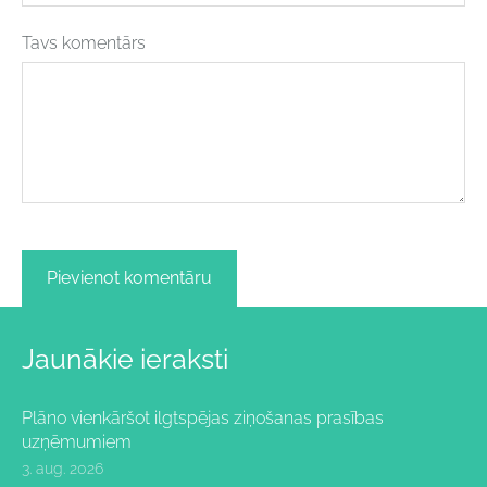
Tavs komentārs
Jaunākie ieraksti
Plāno vienkāršot ilgtspējas ziņošanas prasības
uzņēmumiem
3. aug. 2026