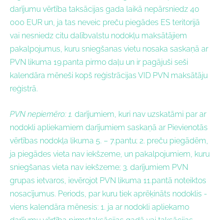
darījumu vērtība taksācijas gada laikā nepārsniedz 40
000 EUR un, ja tas neveic preču piegādes ES teritorijā
vai nesniedz citu dalībvalstu nodokļu maksātājiem
pakalpojumus, kuru sniegšanas vietu nosaka saskaņā ar
PVN likuma 19.panta pirmo daļu un ir pagājuši seši
kalendāra mēneši kopš reģistrācijas VID PVN maksātāju
reģistrā.
PVN nepiemēro: 1.
darījumiem, kuri nav uzskatāmi par ar
nodokli apliekamiem darījumiem saskaņā ar Pievienotās
vērtības nodokļa likuma 5. – 7.pantu; 2. preču piegādēm,
ja piegādes vieta nav iekšzeme, un pakalpojumiem, kuru
sniegšanas vieta nav iekšzeme; 3. darījumiem PVN
grupas ietvaros, ievērojot PVN likuma 11.pantā noteiktos
nosacījumus.
Periods, par kuru tiek aprēķināts nodoklis -
v
iens kalendāra mēnesis: 1. ja ar nodokli apliekamo