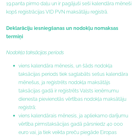
19.panta pirmo daļu un ir pagājuši seši kalendāra mēneši
kopš reģistrācijas VID PVN maksātāju reģistrā.
Deklarāciju iesniegšanas un nodokļu nomaksas
termiņi
Nodokļa taksācijas periods
viens kalendāra mēnesis, un šāds nodokļa
taksācijas periods tiek saglabāts sešus kalendāra
mēnešus, ja reģistrēts nodokļa maksātājs
taksācijas gadā ir reģistrēts Valsts ieņēmumu
dienesta pievienotās vērtības nodokļa maksātāju
reģistrā;
viens kalendārais mēnesis, ja apliekamo darījumu
vērtība pirmstaksācijas gadā pārsniedz 40 000
euro vai, ja tiek veikta preču piegāde Eiropas