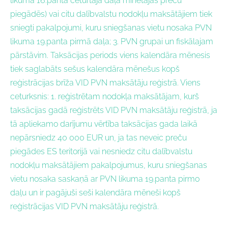
likuma 16.panta ceturtajā daļā minētajās preču
piegādēs) vai citu dalībvalstu nodokļu maksātājiem tiek
sniegti pakalpojumi, kuru sniegšanas vietu nosaka PVN
likuma 19.panta pirmā daļa; 3. PVN grupai un fiskālajam
pārstāvim. Taksācijas periods viens kalendāra mēnesis
tiek saglabāts sešus kalendāra mēnešus kopš
reģistrācijas brīža VID PVN maksātāju reģistrā. Viens
ceturksnis: 1. reģistrētam nodokļa maksātājam, kurš
taksācijas gadā reģistrēts VID PVN maksātāju reģistrā, ja
tā apliekamo darījumu vērtība taksācijas gada laikā
nepārsniedz 40 000 EUR un, ja tas neveic preču
piegādes ES teritorijā vai nesniedz citu dalībvalstu
nodokļu maksātājiem pakalpojumus, kuru sniegšanas
vietu nosaka saskaņā ar PVN likuma 19.panta pirmo
daļu un ir pagājuši seši kalendāra mēneši kopš
reģistrācijas VID PVN maksātāju reģistrā.