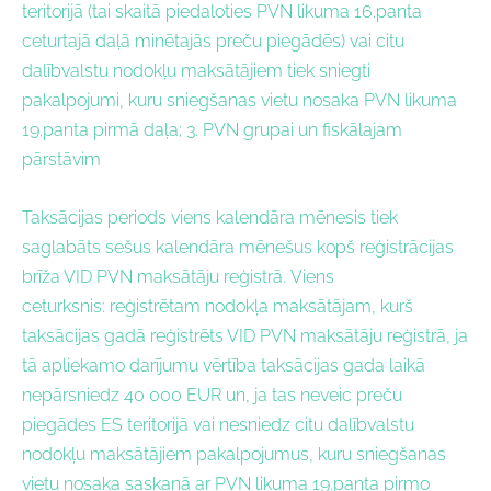
teritorijā (tai skaitā piedaloties PVN likuma 16.panta
ceturtajā daļā minētajās preču piegādēs) vai citu
dalībvalstu nodokļu maksātājiem tiek sniegti
pakalpojumi, kuru sniegšanas vietu nosaka PVN likuma
19.panta pirmā daļa; 3.
PVN grupai un fiskālajam
pārstāvim
Taksācijas periods viens kalendāra mēnesis tiek
saglabāts sešus kalendāra mēnešus kopš reģistrācijas
brīža VID PVN maksātāju reģistrā. Viens
ceturksnis: reģistrētam nodokļa maksātājam, kurš
taksācijas gadā reģistrēts VID PVN maksātāju reģistrā, ja
tā apliekamo darījumu vērtība taksācijas gada laikā
nepārsniedz 40 000 EUR un, ja tas neveic preču
piegādes ES teritorijā vai nesniedz citu dalībvalstu
nodokļu maksātājiem pakalpojumus, kuru sniegšanas
vietu nosaka saskaņā ar PVN likuma 19.panta pirmo