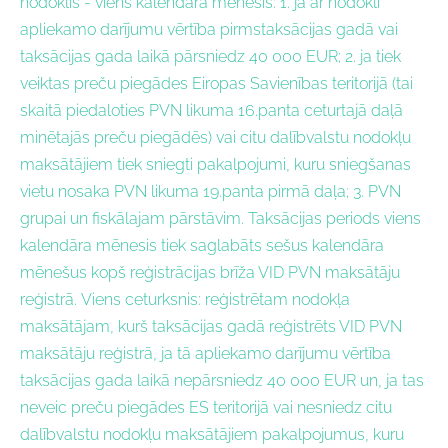
nodoklis - v
iens kalendāra mēnesis: 1. ja ar nodokli
apliekamo darījumu vērtība pirmstaksācijas gadā vai
taksācijas gada laikā pārsniedz 40 000 EUR; 2. ja tiek
veiktas preču piegādes Eiropas Savienības teritorijā (tai
skaitā piedaloties PVN likuma 16.panta ceturtajā daļā
minētajās preču piegādēs) vai citu dalībvalstu nodokļu
maksātājiem tiek sniegti pakalpojumi, kuru sniegšanas
vietu nosaka PVN likuma 19.panta pirmā daļa; 3. PVN
grupai un fiskālajam pārstāvim. Taksācijas periods viens
kalendāra mēnesis tiek saglabāts sešus kalendāra
mēnešus kopš reģistrācijas brīža VID PVN maksātāju
reģistrā. Viens ceturksnis: reģistrētam nodokļa
maksātājam, kurš taksācijas gadā reģistrēts VID PVN
maksātāju reģistrā, ja tā apliekamo darījumu vērtība
taksācijas gada laikā nepārsniedz 40 000 EUR un, ja tas
neveic preču piegādes ES teritorijā vai nesniedz citu
dalībvalstu nodokļu maksātājiem pakalpojumus, kuru