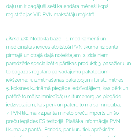
daļu un ir pagājuši seši kalendāra mēneši kopš
reģistrācijas VID PVN maksātāju reģistrā.
Likme 12%.
Nodokļa bāze - 1.
medikamenti un
medicīniskas ierīces atbilstoši PVN likuma 42.panta
pirmajā un otrajā daļā noteiktajam; 2.
zīdaiņiem
paredzētie specializētie pārtikas produkti; 3.
pasažieru un
to bagāžas regulāro pārvadājumu pakalpojumi
iekšzemē; 4.
izmitināšanas pakalpojumi tūristu mītnēs;
5.
koksnes kurināmā piegāde iedzīvotājiem, kas pērk un
patērē to mājsaimniecībā; 6.
siltumenerģijas piegāde
iedzīvotājiem, kas pērk un patērē to mājsaimniecībā;
7.
PVN likuma 42.pantā minēto preču imports un šo
preču iegādes ES teritorijā.
Plašāka informācija PVN
likuma 42.pantā.
Periods, par kuru tiek aprēķināts