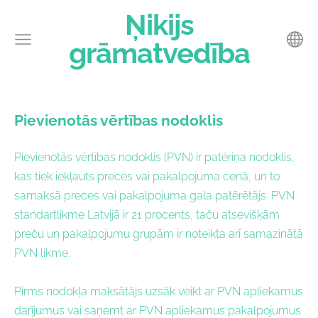
Ņikijs
grāmatvedība
Pievienotās vērtības nodoklis
Pievienotās vērtības nodoklis (PVN) ir patēriņa nodoklis,
kas tiek iekļauts preces vai pakalpojuma cenā, un to
samaksā preces vai pakalpojuma gala patērētājs. PVN
standartlikme Latvijā ir 21 procents, taču atsevišķām
preču un pakalpojumu grupām ir noteikta arī samazinātā
PVN likme.
Pirms nodokļa maksātājs uzsāk veikt ar PVN apliekamus
darījumus vai saņemt ar PVN apliekamus pakalpojumus