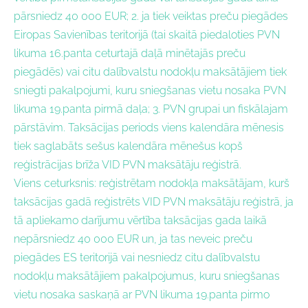
pārsniedz 40 000 EUR; 2. ja tiek veiktas preču piegādes
Eiropas Savienības teritorijā (tai skaitā piedaloties PVN
likuma 16.panta ceturtajā daļā minētajās preču
piegādēs) vai citu dalībvalstu nodokļu maksātājiem tiek
sniegti pakalpojumi, kuru sniegšanas vietu nosaka PVN
likuma 19.panta pirmā daļa; 3. PVN grupai un fiskālajam
pārstāvim. Taksācijas periods viens kalendāra mēnesis
tiek saglabāts sešus kalendāra mēnešus kopš
reģistrācijas brīža VID PVN maksātāju reģistrā.
Viens ceturksnis: reģistrētam nodokļa maksātājam, kurš
taksācijas gadā reģistrēts VID PVN maksātāju reģistrā, ja
tā apliekamo darījumu vērtība taksācijas gada laikā
nepārsniedz 40 000 EUR un, ja tas neveic preču
piegādes ES teritorijā vai nesniedz citu dalībvalstu
nodokļu maksātājiem pakalpojumus, kuru sniegšanas
vietu nosaka saskaņā ar PVN likuma 19.panta pirmo