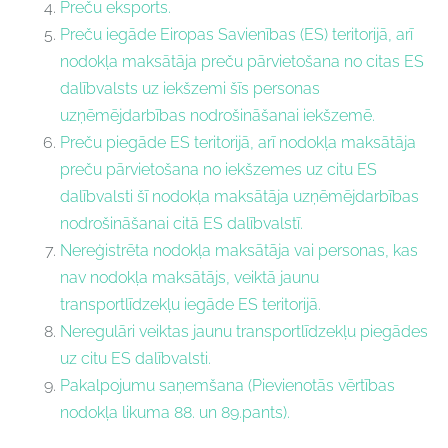
Preču eksports.
Preču iegāde Eiropas Savienības (ES) teritorijā, arī
nodokļa maksātāja preču pārvietošana no citas ES
dalībvalsts uz iekšzemi šīs personas
uzņēmējdarbības nodrošināšanai iekšzemē.
Preču piegāde ES teritorijā, arī nodokļa maksātāja
preču pārvietošana no iekšzemes uz citu ES
dalībvalsti šī nodokļa maksātāja uzņēmējdarbības
nodrošināšanai citā ES dalībvalstī.
Nereģistrēta nodokļa maksātāja vai personas, kas
nav nodokļa maksātājs, veiktā jaunu
transportlīdzekļu iegāde ES teritorijā.
Neregulāri veiktas jaunu transportlīdzekļu piegādes
uz citu ES dalībvalsti.
Pakalpojumu saņemšana (Pievienotās vērtības
nodokļa likuma
88.
un
89.pants
).