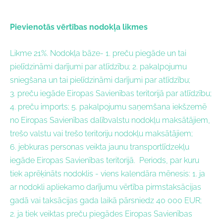
Pievienotās vērtības nodokļa likmes
Likme 21%. Nodokļa bāze- 1.
preču piegāde un tai
pielīdzināmi darījumi par atlīdzību; 2.
pakalpojumu
sniegšana un tai pielīdzināmi darījumi par atlīdzību;
3.
preču iegāde Eiropas Savienības teritorijā par atlīdzību;
4.
preču imports; 5.
pakalpojumu saņemšana iekšzemē
no Eiropas Savienības dalībvalstu nodokļu maksātājiem,
trešo valstu vai trešo teritoriju nodokļu maksātājiem;
6.
jebkuras personas veikta jaunu transportlīdzekļu
iegāde Eiropas Savienības teritorijā.
Periods, par kuru
tiek aprēķināts nodoklis - v
iens kalendāra mēnesis: 1.
ja
ar nodokli apliekamo darījumu vērtība pirmstaksācijas
gadā vai taksācijas gada laikā pārsniedz 40 000 EUR;
2.
ja tiek veiktas preču piegādes Eiropas Savienības