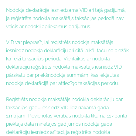
Nodokļa deklarācija iesniedzama VID arī tajā gadījumā,
ja reģistrēts nodokļa maksātājs taksācijas periodā nav
veicis ar nodokli apliekamus darījumus.
VID var pieprasīt, lai reģistrēts nodokļa maksātājs
iesniedz nodokļa deklarāciju arī citā laikā, taču ne biežāk
kā reizi taksācijas periodā. Vienlaikus ar nodokļa
deklarāciju reģistrēts nodokļa maksātājs iesniedz VID
pārskatu par priekšnodokļa summām, kas iekļautas
nodokļa deklarācijā par attiecīgo taksācijas periodu.
Reģistrēts nodokļa maksātājs nodokļa deklarāciju par
taksācijas gadu iesniedz VID līdz nākamā gada
1.maijam. Pievienotās vērtības nodokļa likuma 117.panta
piektajā daļā minētajos gadījumos nodokļa gada
deklarāciju iesniedz arī tad, ja reģistrēts nodokļa