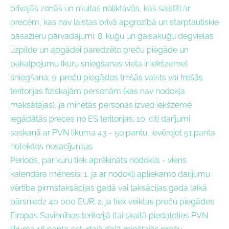
brīvajās zonās un muitas noliktavās, kas saistīti ar
precēm, kas nav laistas brīvā apgrozībā un starptautiskie
pasažieru pārvadājumi; 8. kuģu un gaisakuģu degvielas
uzpilde un apgādei paredzēto preču piegāde un
pakalpojumu (kuru sniegšanas vieta ir iekšzeme)
sniegšana; 9. preču piegādes trešās valsts vai trešās
teritorijas fiziskajām personām (kas nav nodokļa
maksātājas), ja minētās personas izved iekšzemē
iegādātās preces no ES teritorijas; 10. citi darījumi
saskaņā ar PVN likuma 43.– 50.pantu, ievērojot 51.panta
noteiktos nosacījumus.
Periods, par kuru tiek aprēķināts nodoklis
-
viens
kalendāra mēnesis: 1. ja ar nodokli apliekamo darījumu
vērtība pirmstaksācijas gadā vai taksācijas gada laikā
pārsniedz 40 000 EUR; 2. ja tiek veiktas preču piegādes
Eiropas Savienības teritorijā (tai skaitā piedaloties PVN