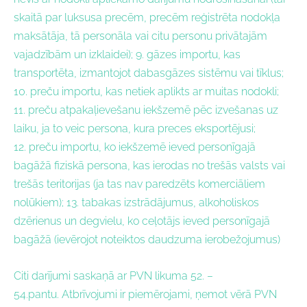
skaitā par luksusa precēm, precēm reģistrēta nodokļa
maksātāja, tā personāla vai citu personu privātajām
vajadzībām un izklaidei); 9. gāzes importu, kas
transportēta, izmantojot dabasgāzes sistēmu vai tīklus;
10. preču importu, kas netiek aplikts ar muitas nodokli;
11. preču atpakaļievešanu iekšzemē pēc izvešanas uz
laiku, ja to veic persona, kura preces eksportējusi;
12. preču importu, ko iekšzemē ieved personīgajā
bagāžā fiziskā persona, kas ierodas no trešās valsts vai
trešās teritorijas (ja tas nav paredzēts komerciāliem
nolūkiem); 13. tabakas izstrādājumus, alkoholiskos
dzērienus un degvielu, ko ceļotājs ieved personīgajā
bagāžā (ievērojot noteiktos daudzuma ierobežojumus)
Citi darījumi saskaņā ar PVN likuma 52. –
54.pantu. Atbrīvojumi ir piemērojami, ņemot vērā PVN