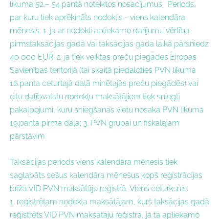
likuma 52.– 54.pantā noteiktos nosacījumus.
Periods,
par kuru tiek aprēķināts nodoklis - v
iens kalendāra
mēnesis: 1. ja ar nodokli apliekamo darījumu vērtība
pirmstaksācijas gadā vai taksācijas gada laikā pārsniedz
40 000 EUR; 2. ja tiek veiktas preču piegādes Eiropas
Savienības teritorijā (tai skaitā piedaloties PVN likuma
16.panta ceturtajā daļā minētajās preču piegādēs) vai
citu dalībvalstu nodokļu maksātājiem tiek sniegti
pakalpojumi, kuru sniegšanas vietu nosaka PVN likuma
19.panta pirmā daļa; 3. PVN grupai un fiskālajam
pārstāvim
Taksācijas periods viens kalendāra mēnesis tiek
saglabāts sešus kalendāra mēnešus kopš reģistrācijas
brīža VID PVN maksātāju reģistrā. Viens ceturksnis:
1. reģistrētam nodokļa maksātājam, kurš taksācijas gadā
reģistrēts VID PVN maksātāju reģistrā, ja tā apliekamo