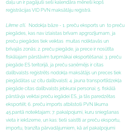
daļu un ir pagājuši seši kalendāra mēneši kopš
reģistrācijas VID PVN maksātāju reģistrā.
Likme 0
%.
Nodokļa bāze - 1.
preču eksports un to preču
piegādes, kas nav izlaistas brīvam apgrozījumam, ja
preču piegādes tiek veiktas muitas noliktavās un
brīvajās zonās; 2. preču piegāde, ja prece ir nosūtīta
fiskālajam pārstāvim turpmākai eksportēšanai; 3. preču
piegāde ES teritorijā, ja preču saņēmējs ir citas
dalībvalsts reģistrēts nodokļa maksātājs un preces tiek
piegādātas uz citu dalībvalsti; 4. jauna transportlīdzekļa
piegāde citas dalībvalsts jebkurai personai; 5. fiskālā
pārstāvja veiktai preču iegādei ES, ja tās paredzētas
eksportēt; 6. preču imports atbilstoši PVN likuma
45.pantā noteiktajam; 7. pakalpojumi, kuru sniegšanas
vieta ir iekšzeme, un kas: tieši saistīti ar preču eksportu,
importu, tranzīta pārvadājumiem, kā arī pakalpojumi