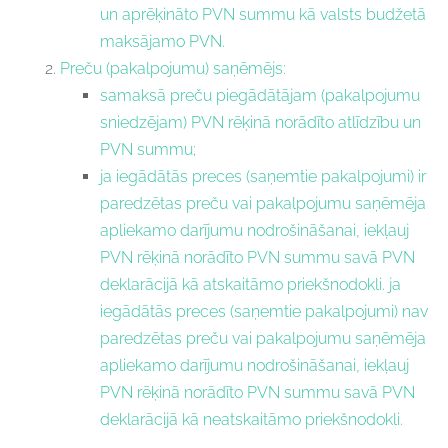
un aprēķināto PVN summu kā valsts budžetā
maksājamo PVN.
Preču (pakalpojumu) saņēmējs:
samaksā preču piegādātājam (pakalpojumu
sniedzējam) PVN rēķinā norādīto atlīdzību un
PVN summu;
ja iegādātās preces (saņemtie pakalpojumi) ir
paredzētas preču vai pakalpojumu saņēmēja
apliekamo darījumu nodrošināšanai, iekļauj
PVN rēķinā norādīto PVN summu savā PVN
deklarācijā kā atskaitāmo priekšnodokli. ja
iegādātās preces (saņemtie pakalpojumi) nav
paredzētas preču vai pakalpojumu saņēmēja
apliekamo darījumu nodrošināšanai, iekļauj
PVN rēķinā norādīto PVN summu savā PVN
deklarācijā kā neatskaitāmo priekšnodokli.