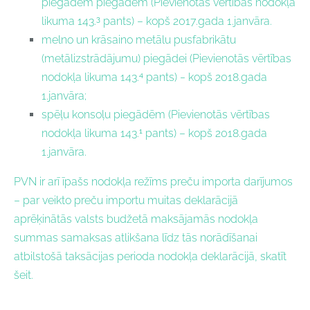
piegādēm piegādēm (Pievienotās vērtības nodokļa
3
likuma 143.
pants) – kopš 2017.gada 1.janvāra.
melno un krāsaino metālu pusfabrikātu
(metālizstrādājumu) piegādei (Pievienotās vērtības
4
nodokļa likuma 143.
pants) ‒ kopš 2018.gada
1.janvāra;
spēļu konsoļu piegādēm (Pievienotās vērtības
1
nodokļa likuma 143.
pants) – kopš 2018.gada
1.janvāra.
PVN ir arī īpašs nodokļa režīms preču importa darījumos
– par veikto preču importu muitas deklarācijā
aprēķinātās valsts budžetā maksājamās nodokļa
summas samaksas atlikšana līdz tās norādīšanai
atbilstošā taksācijas perioda nodokļa deklarācijā, skatīt
šeit.