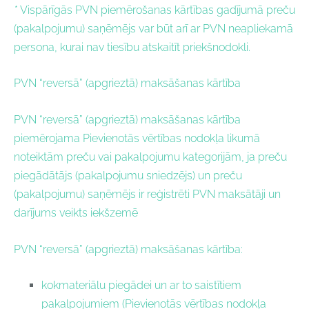
*
Vispārīgās PVN piemērošanas kārtības gadījumā preču
(pakalpojumu) saņēmējs var būt arī ar PVN neapliekamā
persona, kurai nav tiesību atskaitīt priekšnodokli.
PVN “reversā” (apgrieztā) maksāšanas kārtība
PVN “reversā” (apgrieztā) maksāšanas kārtība
piemērojama Pievienotās vērtības nodokļa likumā
noteiktām preču vai pakalpojumu kategorijām, ja preču
piegādātājs (pakalpojumu sniedzējs) un preču
(pakalpojumu) saņēmējs ir reģistrēti PVN maksātāji un
darījums veikts iekšzemē
PVN “reversā” (apgrieztā) maksāšanas kārtība:
kokmateriālu piegādei un ar to saistītiem
pakalpojumiem (Pievienotās vērtības nodokļa