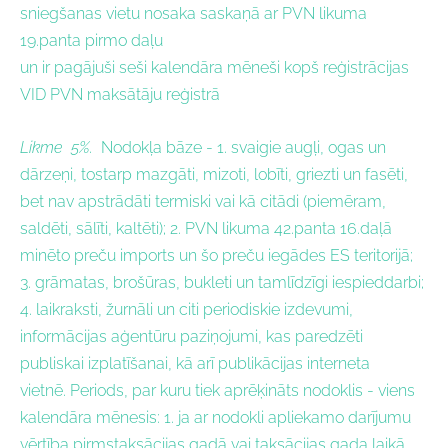
sniegšanas vietu nosaka saskaņā ar PVN likuma
19.panta pirmo daļu
un ir pagājuši seši kalendāra mēneši kopš reģistrācijas
VID PVN maksātāju reģistrā
Likme 5%.
Nodokļa bāze - 1. s
vaigie augļi, ogas un
dārzeņi, tostarp mazgāti, mizoti, lobīti, griezti un fasēti,
bet nav apstrādāti termiski vai kā citādi (piemēram,
saldēti, sālīti, kaltēti); 2. P
VN likuma 42.panta 16.daļā
minēto preču imports un šo preču iegādes ES teritorijā;
3.
grāmatas, brošūras, bukleti un tamlīdzīgi iespieddarbi;
4.
laikraksti, žurnāli un citi periodiskie izdevumi,
informācijas aģentūru paziņojumi, kas paredzēti
publiskai izplatīšanai, kā arī publikācijas interneta
vietnē. Periods, par kuru tiek aprēķināts nodoklis - viens
kalendāra mēnesis: 1. ja ar nodokli apliekamo darījumu
vērtība pirmstaksācijas gadā vai taksācijas gada laikā