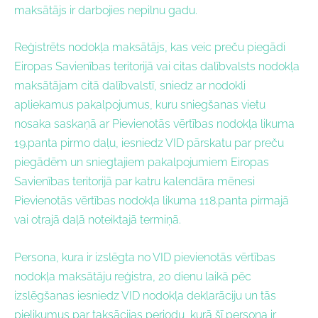
maksātājs ir darbojies nepilnu gadu.
Reģistrēts nodokļa maksātājs, kas veic preču piegādi
Eiropas Savienības teritorijā vai citas dalībvalsts nodokļa
maksātājam citā dalībvalstī, sniedz ar nodokli
apliekamus pakalpojumus, kuru sniegšanas vietu
nosaka saskaņā ar Pievienotās vērtības nodokļa likuma
19.panta pirmo daļu, iesniedz VID pārskatu par preču
piegādēm un sniegtajiem pakalpojumiem Eiropas
Savienības teritorijā par katru kalendāra mēnesi
Pievienotās vērtības nodokļa likuma 118.panta pirmajā
vai otrajā daļā noteiktajā termiņā.
Persona, kura ir izslēgta no VID pievienotās vērtības
nodokļa maksātāju reģistra, 20 dienu laikā pēc
izslēgšanas iesniedz VID nodokļa deklarāciju un tās
pielikumus par taksācijas periodu, kurā šī persona ir