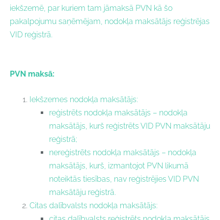
iekšzemē, par kuriem tam jāmaksā PVN kā šo
pakalpojumu saņēmējam, nodokļa maksātājs reģistrējas
VID reģistrā.
PVN maksā:
Iekšzemes nodokļa maksātājs:
reģistrēts nodokļa maksātājs – nodokļa
maksātājs, kurš reģistrēts VID PVN maksātāju
reģistrā;
nereģistrēts nodokļa maksātājs – nodokļa
maksātājs, kurš, izmantojot PVN likumā
noteiktās tiesības, nav reģistrējies VID PVN
maksātāju reģistrā.
Citas dalībvalsts nodokļa maksātājs:
citas dalībvalsts reģistrēts nodokļa maksātājs