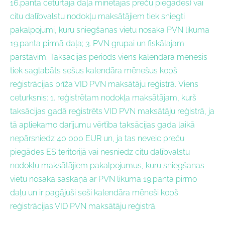
16.panta ceturtajā daļā minētajās preču piegādēs) vai
citu dalībvalstu nodokļu maksātājiem tiek sniegti
pakalpojumi, kuru sniegšanas vietu nosaka PVN likuma
19.panta pirmā daļa; 3. PVN grupai un fiskālajam
pārstāvim. Taksācijas periods viens kalendāra mēnesis
tiek saglabāts sešus kalendāra mēnešus kopš
reģistrācijas brīža VID PVN maksātāju reģistrā. Viens
ceturksnis: 1. reģistrētam nodokļa maksātājam, kurš
taksācijas gadā reģistrēts VID PVN maksātāju reģistrā, ja
tā apliekamo darījumu vērtība taksācijas gada laikā
nepārsniedz 40 000 EUR un, ja tas neveic preču
piegādes ES teritorijā vai nesniedz citu dalībvalstu
nodokļu maksātājiem pakalpojumus, kuru sniegšanas
vietu nosaka saskaņā ar PVN likuma 19.panta pirmo
daļu un ir pagājuši seši kalendāra mēneši kopš
reģistrācijas VID PVN maksātāju reģistrā.