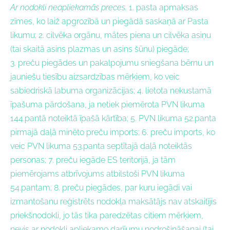
Ar nodokli neapliekamās preces.
1. pasta apmaksas
zīmes, ko laiž apgrozībā un piegādā saskaņā ar Pasta
likumu; 2. cilvēka orgānu, mātes piena un cilvēka asiņu
(tai skaitā asins plazmas un asins šūnu) piegāde;
3. preču piegādes un pakalpojumu sniegšana bērnu un
jauniešu tiesību aizsardzības mērķiem, ko veic
sabiedriskā labuma organizācijas; 4. lietota nekustamā
īpašuma pārdošana, ja netiek piemērota PVN likuma
144.pantā noteiktā īpašā kārtība; 5. PVN likuma 52.panta
pirmajā daļā minēto preču imports; 6. preču imports, ko
veic PVN likuma 53.panta septītajā daļā noteiktās
personas; 7. preču iegāde ES teritorijā, ja tām
piemērojams atbrīvojums atbilstoši PVN likuma
54.pantam; 8. preču piegādes, par kuru iegādi vai
izmantošanu reģistrēts nodokļa maksātājs nav atskaitījis
priekšnodokli, jo tās tika paredzētas citiem mērķiem,
nevis ar nodokli apliekamo darījumu nodrošināšanai (tai