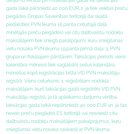
darījumu vērtība pirmstaksācijas gadā vai taksācijas
gada laikā pārsniedz 40 000 EUR; 2. ja tiek veiktas preču
piegādes Eiropas Savienības teritorijā (tai skaitā
piedaloties PVN likuma 16.panta ceturtajā daļā
minētajās preču piegādēs) vai citu dalībvalstu nodokļu
maksātājiem tiek sniegti pakalpojumi, kuru sniegšanas
vietu nosaka PVN likuma 19.panta pirmā daļa; 3. PVN
grupai un fiskālajam pārstāvim. Taksācijas periods viens
kalendāra mēnesis tiek saglabāts sešus kalendāra
mēnešus kopš reģistrācijas brīža VID PVN maksātāju
reģistrā. Viens ceturksnis: 1. reģistrētam nodokļa
maksātājam, kurš taksācijas gadā reģistrēts VID PVN
maksātāju reģistrā, ja tā apliekamo darījumu vērtība
taksācijas gada laikā nepārsniedz 40 000 EUR un, ja tas
neveic preču piegādes ES teritorijā vai nesniedz citu
dalībvalstu nodokļu maksātājiem pakalpojumus, kuru
sniegšanas vietu nosaka saskaņā ar PVN likuma