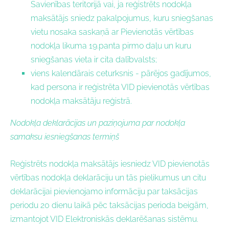
Savienības teritorijā vai, ja reģistrēts nodokļa
maksātājs sniedz pakalpojumus, kuru sniegšanas
vietu nosaka saskaņā ar Pievienotās vērtības
nodokļa likuma 19.panta pirmo daļu un kuru
sniegšanas vieta ir cita dalībvalsts;
viens kalendārais ceturksnis - pārējos gadījumos,
kad persona ir reģistrēta VID pievienotās vērtības
nodokļa maksātāju reģistrā.
Nodokļa deklarācijas un paziņojuma par nodokļa
samaksu iesniegšanas termiņš
Reģistrēts nodokļa maksātājs iesniedz VID pievienotās
vērtības nodokļa deklarāciju un tās pielikumus un citu
deklarācijai pievienojamo informāciju par taksācijas
periodu 20 dienu laikā pēc taksācijas perioda beigām,
izmantojot VID Elektroniskās deklarēšanas sistēmu.