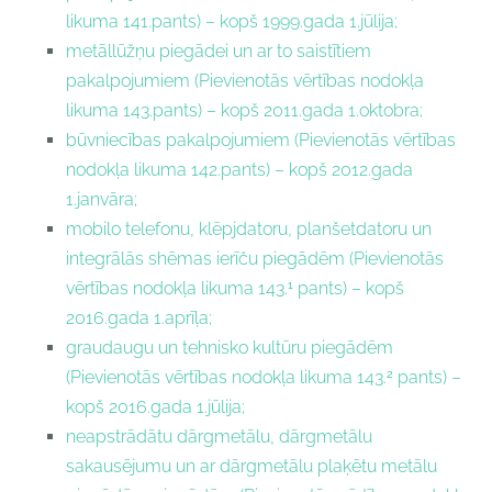
likuma 141.pants) – kopš 1999.gada 1.jūlija;
metāllūžņu piegādei un ar to saistītiem
pakalpojumiem (Pievienotās vērtības nodokļa
likuma 143.pants) – kopš 2011.gada 1.oktobra;
būvniecības pakalpojumiem (Pievienotās vērtības
nodokļa likuma 142.pants) – kopš 2012.gada
1.janvāra;
mobilo telefonu, klēpjdatoru, planšetdatoru un
integrālās shēmas ierīču piegādēm (Pievienotās
1
vērtības nodokļa likuma 143.
pants) – kopš
2016.gada 1.aprīļa;
graudaugu un tehnisko kultūru piegādēm
2
(Pievienotās vērtības nodokļa likuma 143.
pants) –
kopš 2016.gada 1.jūlija;
neapstrādātu dārgmetālu, dārgmetālu
sakausējumu un ar dārgmetālu plaķētu metālu