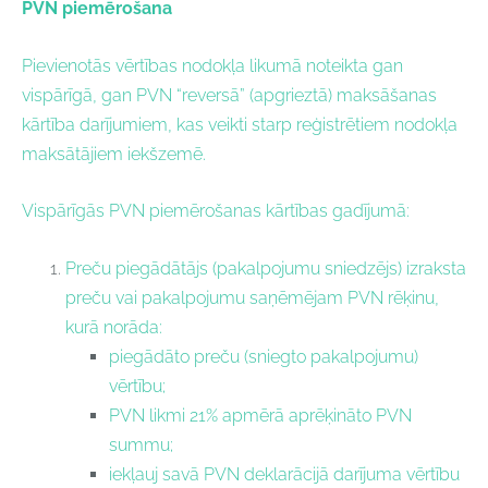
PVN piemērošana
Pievienotās vērtības nodokļa likumā noteikta gan
vispārīgā, gan PVN “reversā” (apgrieztā) maksāšanas
kārtība darījumiem, kas veikti starp reģistrētiem nodokļa
maksātājiem iekšzemē.
Vispārīgās PVN piemērošanas kārtības gadījumā:
Preču piegādātājs (pakalpojumu sniedzējs) izraksta
preču vai pakalpojumu saņēmējam PVN rēķinu,
kurā norāda:
piegādāto preču (sniegto pakalpojumu)
vērtību;
PVN likmi 21% apmērā aprēķināto PVN
summu;
iekļauj savā PVN deklarācijā darījuma vērtību