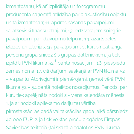
izmantošanu, kā arī izpildītāja un fonogrammu
producenta saņemtā atlīdzība par blakustiesību objektu
un tā izmantošan; 11. apdrošināšanas pakalpojumi;
12. atsevišķi finanšu darījumi; 13. iedzīvotājiem sniegtie
pakalpojumi par dzīvojamo telpu īri; 14. azartspēles,
izlozes un loterijas; 15.
pakalpojumus, kurus neatkarīgā
personu grupa sniedz šīs grupas dalībniekiem, ja tiek
1
izpildīti PVN likuma 52.
panta nosacījumi; 16.
piespiedu
zemes noma; 17. citi darījumi saskaņā ar PVN likuma 52.
– 54.pantu. Atbrīvojumi ir piemērojami, ņemot vērā PVN
likuma 52.– 54.pantā noteiktos nosacījumus.
Periods, par
kuru tiek aprēķināts nodoklis
- v
iens kalendāra mēnesis:
1. ja ar nodokli apliekamo darījumu vērtība
pirmstaksācijas gadā vai taksācijas gada laikā pārsniedz
40 000 EUR; 2. ja tiek veiktas preču piegādes Eiropas
Savienības teritorijā (tai skaitā piedaloties PVN likuma