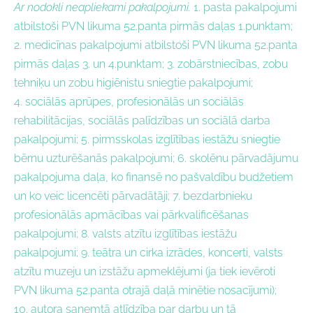
Ar nodokli neapliekami pakalpojumi.
1. pasta pakalpojumi
atbilstoši PVN likuma 52.panta pirmās daļas 1.punktam;
2. medicīnas pakalpojumi atbilstoši PVN likuma 52.panta
pirmās daļas 3. un 4.punktam; 3. zobārstniecības, zobu
tehniķu un zobu higiēnistu sniegtie pakalpojumi;
4. sociālās aprūpes, profesionālās un sociālās
rehabilitācijas, sociālās palīdzības un sociālā darba
pakalpojumi; 5. pirmsskolas izglītības iestāžu sniegtie
bērnu uzturēšanās pakalpojumi; 6. skolēnu pārvadājumu
pakalpojuma daļa, ko finansē no pašvaldību budžetiem
un ko veic licencēti pārvadātāji; 7. bezdarbnieku
profesionālās apmācības vai pārkvalificēšanas
pakalpojumi; 8. valsts atzītu izglītības iestāžu
pakalpojumi; 9. teātra un cirka izrādes, koncerti, valsts
atzītu muzeju un izstāžu apmeklējumi (ja tiek ievēroti
PVN likuma 52.panta otrajā daļā minētie nosacījumi);
10. autora saņemtā atlīdzība par darbu un tā