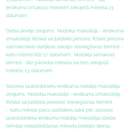
ienākuma izmaksas mēnesim sekojošā mēneša 23.
datumam.
Darba devēja ziņojums.
Nodokļa maksātājs -
i
enākuma
izmaksātājs (fiziskā vai juridiskā persona, fiziskā persona
saimnieciskās darbības veicējs).
Iesniegšanas termiņš -
k
atru mēnesi līdz 17. datumam.
Nodokļa samaksas
termiņš - l
īdz pārskata mēneša vai tam sekojošā
mēneša 23. datumam.
Sezonas laukstrādnieku ienākuma nodokļa maksātāju
ziņojums.
Nodokļa maksātājs
- i
enākuma izmaksātājs
(fiziskā vai juridiskā persona).
Iesniegšanas termiņš
- k
atru mēnesi piecu darbdienu laikā pēc sezonas
laukstrādnieka ienākuma nodokļa maksātāja (darba
ņēmēja) nodarbināšanas mēneša pēdējās dienas.