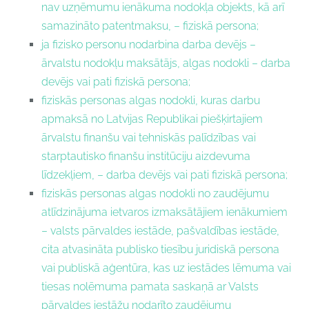
nav uzņēmumu ienākuma nodokļa objekts, kā arī
samazināto patentmaksu, – fiziskā persona;
ja fizisko personu nodarbina darba devējs –
ārvalstu nodokļu maksātājs, algas nodokli – darba
devējs vai pati fiziskā persona;
fiziskās personas algas nodokli, kuras darbu
apmaksā no Latvijas Republikai piešķirtajiem
ārvalstu finanšu vai tehniskās palīdzības vai
starptautisko finanšu institūciju aizdevuma
līdzekļiem, – darba devējs vai pati fiziskā persona;
fiziskās personas algas nodokli no zaudējumu
atlīdzinājuma ietvaros izmaksātājiem ienākumiem
– valsts pārvaldes iestāde, pašvaldības iestāde,
cita atvasināta publisko tiesību juridiskā persona
vai publiskā aģentūra, kas uz iestādes lēmuma vai
tiesas nolēmuma pamata saskaņā ar Valsts
pārvaldes iestāžu nodarīto zaudējumu