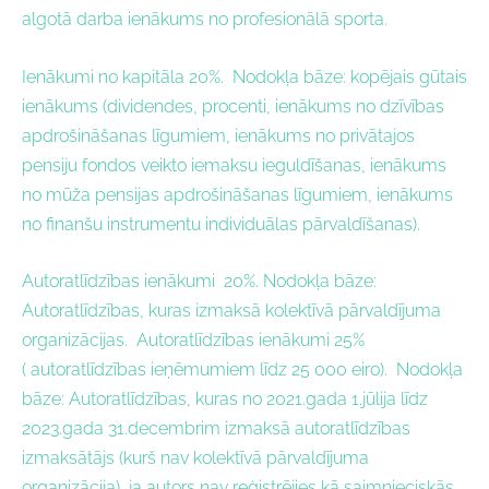
algotā darba ienākums no profesionālā sporta.
Ienākumi no kapitāla
20
%
.
Nodokļa bāze:
k
opējais gūtais
ienākums (dividendes, procenti, ienākums no dzīvības
apdrošināšanas līgumiem, ienākums no privātajos
pensiju fondos veikto iemaksu ieguldīšanas, ienākums
no mūža pensijas apdrošināšanas līgumiem, ienākums
no finanšu instrumentu individuālas pārvaldīšanas).
Autoratlīdzības ienākumi
20%.
Nodokļa bāze:
Autoratlīdzības, kuras izmaksā kolektīvā pārvaldījuma
organizācijas.
Autoratlīdzības ienākumi
25%
( a
utoratlīdzības ieņēmumiem līdz 25 000 eiro)
.
Nodokļa
bāze:
Autoratlīdzības, kuras no 2021.gada 1.jūlija līdz
2023.gada 31.decembrim izmaksā autoratlīdzības
izmaksātājs (kurš nav kolektīvā pārvaldījuma
organizācija), ja autors nav reģistrējies kā saimnieciskās