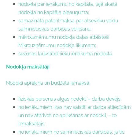
nodokļa par ienākumu no kapitāla, tajā skaitā
nodokļa no kapitāla pieauguma;
samazinātā patentmaksa
par atsevišķu veidu
saimnieciskās darbības veikšanu;
mikrouzņēmumu nodokļa daļas atbilstoši
Mikrouzņēmumu nodokļa likumam
;
sezonas laukstrādnieku ienākuma nodokļa.
Nodokļa maksātāji
Nodokli aprēķina un budžetā iemaksā:
fiziskās personas algas nodokli – darba devējs;
no ienākumiem, kas nav saistīti ar darba attiecībām
un nav atbrīvoti no aplikšanas ar nodokli, – to
izmaksātājs;
no ienākumiem no saimnieciskās darbības, ja tie