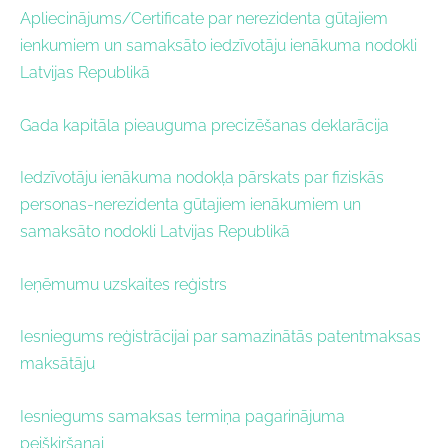
Apliecinājums/Certificate par nerezidenta gūtajiem
ienkumiem un samaksāto iedzīvotāju ienākuma nodokli
Latvijas Republikā
Gada kapitāla pieauguma precizēšanas deklarācija
Iedzīvotāju ienākuma nodokļa pārskats par fiziskās
personas-nerezidenta gūtajiem ienākumiem un
samaksāto nodokli Latvijas Republikā
Ieņēmumu uzskaites reģistrs
Iesniegums reģistrācijai par samazinātās patentmaksas
maksātāju
Iesniegums samaksas termiņa pagarinājuma
peišķiršanai