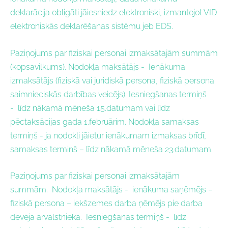
deklarācija obligāti jāiesniedz elektroniski, izmantojot VID
elektroniskās deklarēšanas sistēmu jeb EDS.
Paziņojums par fiziskai personai izmaksātajām summām
(kopsavilkums). Nodokļa maksātājs -
Ienākuma
izmaksātājs (fiziskā vai juridiskā persona, fiziskā persona
saimnieciskās darbības veicējs). Iesniegšanas termiņš
- l
īdz nākamā mēneša 15.datumam
vai
līdz
pēctaksācijas gada 1.februārim. Nodokļa samaksas
termiņš - j
a nodokli jāietur ienākumam izmaksas brīdī,
samaksas termiņš – līdz nākamā mēneša 23.datumam.
Paziņojums par fiziskai personai izmaksātajām
summām.
Nodokļa maksātājs - i
enākuma saņēmējs –
fiziskā persona – iekšzemes darba ņēmējs pie darba
devēja ārvalstnieka.
Iesniegšanas termiņš - l
īdz