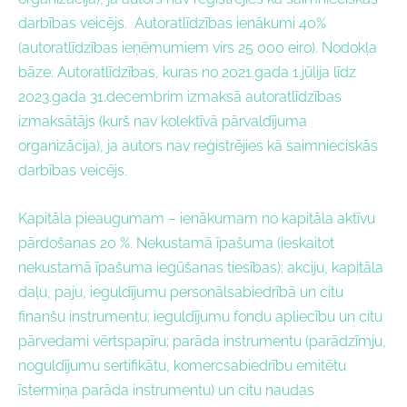
darbības veicējs.
Autoratlīdzības ienākumi
40%
(a
utoratlīdzības ieņēmumiem virs 25 000 eiro).
Nodokļa
bāze:
Autoratlīdzības, kuras no 2021.gada 1.jūlija līdz
2023.gada 31.decembrim izmaksā autoratlīdzības
izmaksātājs (kurš nav kolektīvā pārvaldījuma
organizācija), ja autors nav reģistrējies kā saimnieciskās
darbības veicējs.
Kapitāla pieaugumam – ienākumam no kapitāla aktīvu
pārdošanas 20 %. N
ekustamā īpašuma (ieskaitot
nekustamā īpašuma iegūšanas tiesības); akciju, kapitāla
daļu, paju, ieguldījumu personālsabiedrībā un citu
finanšu instrumentu; ieguldījumu fondu apliecību un citu
pārvedami vērtspapīru; parāda instrumentu (parādzīmju,
noguldījumu sertifikātu, komercsabiedrību emitētu
īstermiņa parāda instrumentu) un citu naudas