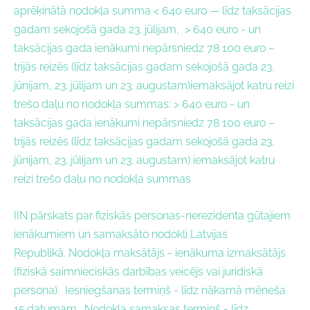
aprēķinātā nodokļa summa < 640 euro — līdz taksācijas
gadam sekojošā gada 23. jūlijam,
> 640 euro
- un
taksācijas gada ienākumi nepārsniedz
78 100
euro –
trijās reizēs (līdz taksācijas gadam sekojošā gada 23.
jūnijam, 23. jūlijam un 23. augustam)iemaksājot katru reizi
trešo daļu no nodokļa summas:
> 640 euro
- un
taksācijas gada ienākumi nepārsniedz
78 100
euro –
trijās reizēs (līdz taksācijas gadam sekojošā gada 23.
jūnijam, 23. jūlijam un 23. augustam) iemaksājot katru
reizi trešo daļu no nodokļa summas.
IIN pārskats par fiziskās personas-nerezidenta gūtajiem
ienākumiem un samaksāto nodokli Latvijas
Republikā.
Nodokļa maksātājs -
ienākuma izmaksātājs
(fiziskā saimnieciskās darbības veicējs vai juridiskā
persona).
Iesniegšanas termiņš -
līdz nākamā mēneša
15.datumam.
Nodokļa samaksas termiņš -
līdz