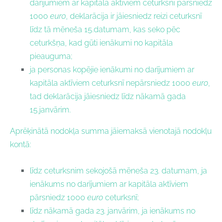
darījumiem ar kapitāla aktīviem ceturksnī pārsniedz
1000
euro
, deklarācija ir jāiesniedz reizi ceturksnī
līdz tā mēneša 15.datumam, kas seko pēc
ceturkšņa, kad gūti ienākumi no kapitāla
pieauguma;
ja personas kopējie ienākumi no darījumiem ar
kapitāla aktīviem ceturksnī nepārsniedz 1000
euro
,
tad deklarācija jāiesniedz līdz nākamā gada
15.janvārim.
Aprēķinātā nodokļa summa jāiemaksā vienotajā nodokļu
kontā:
līdz ceturksnim sekojošā mēneša 23. datumam, ja
ienākums no darījumiem ar kapitāla aktīviem
pārsniedz 1000
euro
ceturksnī;
līdz nākamā gada 23. janvārim, ja ienākums no