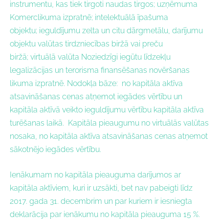
instrumentu, kas tiek tirgoti naudas tirgos; uzņēmuma
Komerclikuma izpratnē; intelektuālā īpašuma
objektu; ieguldījumu zelta un citu dārgmetālu, darījumu
objektu valūtas tirdzniecības biržā vai preču
biržā; virtuālā valūta Noziedzīgi iegūtu līdzekļu
legalizācijas un terorisma finansēšanas novēršanas
likuma izpratnē. Nodokļa bāze: n
o kapitāla aktīva
atsavināšanas cenas atņemot iegādes vērtību un
kapitāla aktīvā veikto ieguldījumu vērtību kapitāla aktīva
turēšanas laikā.
Kapitāla pieaugumu no virtuālās valūtas
nosaka, no kapitāla aktīva atsavināšanas cenas atņemot
sākotnējo iegādes vērtību.
Ienākumam no kapitāla pieauguma darījumos ar
kapitāla aktīviem, kuri ir uzsākti, bet nav pabeigti līdz
2017. gada 31. decembrim un par kuriem ir iesniegta
deklarācija par ienākumu no kapitāla pieauguma 15 %.