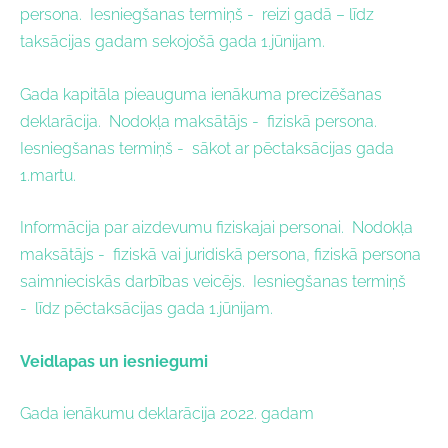
persona.
Iesniegšanas termiņš - r
eizi gadā – līdz
taksācijas gadam sekojošā gada 1.jūnijam.
Gada kapitāla pieauguma ienākuma precizēšanas
deklarācija.
Nodokļa maksātājs
- f
iziskā persona.
Iesniegšanas termiņš - s
ākot ar pēctaksācijas gada
1.martu.
Informācija par aizdevumu fiziskajai personai.
Nodokļa
maksātājs - f
iziskā vai juridiskā persona, fiziskā persona
saimnieciskās darbības veicējs.
Iesniegšanas termiņš
- l
īdz pēctaksācijas gada 1.jūnijam.
Veidlapas un iesniegumi
Gada ienākumu deklarācija 2022. gadam