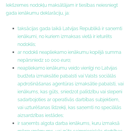
Iekšzemes nodokļu maksātājam ir tiesības neiesniegt
gada ienākumu deklarāciju, ja:
taksācijas gada laikā Latvijas Republikā ir saņemti
ienākumi, no kuriem izmaksas vietā ir ieturēts
nodoklis;
ar nodokli neapliekamo ienākumu kopējā summa
nepārsniedz 10 000
euro;
neapliekamo ienākumu veido vienīgi no Latvijas
budžeta izmaksātie pabalsti vai Valsts sociālās
apdrošināšanas aģentūras izmaksātie pabalsti, vai
ienākums, kas gūts, sniedzot palīdzību vai slepeni
sadarbojoties ar operatīvās darbības subjektiem,
vai uzturēšanas līdzekļi, kas saņemti no speciālās
aizsardzības iestādes;
ir saņemts algota darba ienākums, kuru izmaksā