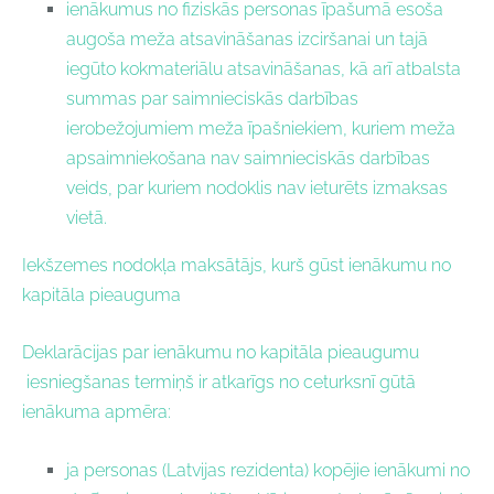
ienākumus no fiziskās personas īpašumā esoša
augoša meža atsavināšanas izciršanai un tajā
iegūto kokmateriālu atsavināšanas, kā arī atbalsta
summas par saimnieciskās darbības
ierobežojumiem meža īpašniekiem, kuriem meža
apsaimniekošana nav saimnieciskās darbības
veids, par kuriem nodoklis nav ieturēts izmaksas
vietā.
Iekšzemes nodokļa maksātājs, kurš gūst ienākumu no
kapitāla pieauguma
Deklarācijas par ienākumu no kapitāla pieaugumu
iesniegšanas termiņš ir atkarīgs no ceturksnī gūtā
ienākuma apmēra:
ja personas (Latvijas rezidenta) kopējie ienākumi no