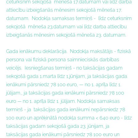
ceturksnim sekojošā mēneša 17.datumam vai līdz darba
attiecību izbeigšanās mēnesim sekojošā mēneša 17.
datumam.
Nodokļa samaksas termiņš - l
īdz ceturksnim
sekojošā mēneša 23.datumam vai līdz darba attiecību
izbeigšanās mēnesim sekojošā mēneša 23. datumam.
Gada ienākumu deklarācija.
Nodokļa maksātājs -
f
iziskā
persona vai fiziskā persona saimnieciskās darbības
veicējs.
Iesniegšanas termiņš - n
o taksācijas gadam
sekojošā gada 1.marta līdz 1.jūnijam, j
a taksācijas gada
ienākumi pārsniedz 78 100
eur
o, — no 1. aprīļa līdz 1.
jūlijam., j
a taksācijas gada ienākumi pārsniedz
78 100
euro
— no 1. aprīļa līdz 1. jūlijam.
Nodokļa samaksas
termiņš - j
a taksācijas gada ienākumi nepārsniedz
78
100
euro un aprēķinātā nodokļa summa < 640 euro - līdz
taksācijas gadam sekojošā gada 23. jūnijam, j
a
taksācijas gada ienākumi pārsniedz
78 100
euro un