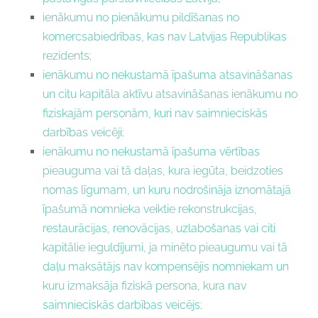
ienākumu no pienākumu pildīšanas no
komercsabiedrības, kas nav Latvijas Republikas
rezidents;
ienākumu no nekustamā īpašuma atsavināšanas
un citu kapitāla aktīvu atsavināšanas ienākumu no
fiziskajām personām, kuri nav saimnieciskās
darbības veicēji;
ienākumu no nekustamā īpašuma vērtības
pieauguma vai tā daļas, kura iegūta, beidzoties
nomas līgumam, un kuru nodrošināja iznomātajā
īpašumā nomnieka veiktie rekonstrukcijas,
restaurācijas, renovācijas, uzlabošanas vai citi
kapitālie ieguldījumi, ja minēto pieaugumu vai tā
daļu maksātājs nav kompensējis nomniekam un
kuru izmaksāja fiziskā persona, kura nav
saimnieciskās darbības veicējs;