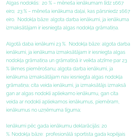
Algas nodoklis: 20 %
– mēneša ienākumam līdz 1667
eiro; 23 %
– mēneša ienākuma daļai, kas pārsniedz 1667
eiro.
Nodokļa bāze:
a
lgota darba ienākumi, ja ienākuma
izmaksātājam ir iesniegta algas nodokļa grāmatiņa.
Algotā daba ienākumi 23 %.
Nodokļa bāze:
algota darba
ienākumi, ja ienākuma izmaksātājam ir iesniegta algas
nodokļa grāmatiņa un grāmatiņā ir veikta atzīme par 23
% likmes piemērošanu; algota darba ienākumi, ja
ienākuma izmaksātājam nav iesniegta algas nodokļa
grāmatiņa; cita veida ienākumi, ja izmaksātājs izmaksā
gan ar algas nodokli apliekamo ienākumu, gan cita
veida ar nodokli apliekamos ienākumus, piemēram,
ienākumus no uzņēmuma līguma;
Ienākumi pēc gada ienākumu deklarācijās: 20
%.
Nodokļa bāze: p
rofesionālā sportista gada kopējais