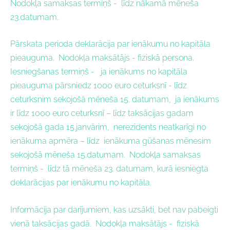
Nodokļa samaksas termiņš - l
īdz nākamā mēneša
23.datumam.
Pārskata perioda deklarācija par ienākumu no kapitāla
pieauguma.
Nodokļa maksātājs
- f
iziskā persona.
Iesniegšanas termiņš -
j
a ienākums no kapitāla
pieauguma pārsniedz 1000 euro ceturksnī - līdz
ceturksnim sekojošā mēneša 15. datumam, j
a ienākums
ir līdz 1000 euro ceturksnī – līdz taksācijas gadam
sekojošā gada 15.janvārim, n
erezidents neatkarīgi no
ienākuma apmēra – līdz ienākuma gūšanas mēnesim
sekojošā mēneša 15.datumam.
Nodokļa samaksas
termiņš -
līdz tā mēneša 23. datumam, kurā iesniegta
deklarācijas par ienākumu no kapitāla.
Informācija par darījumiem, kas uzsākti, bet nav pabeigti
vienā taksācijas gadā.
Nodokļa maksātājs
- f
iziskā