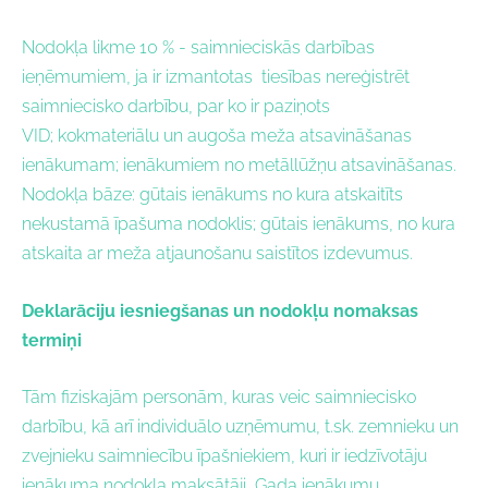
Nodokļa likme 10 % - saimnieciskās darbības
ieņēmumiem, ja ir izmantotas tiesības nereģistrēt
saimniecisko darbību, par ko ir paziņots
VID; kokmateriālu un augoša meža atsavināšanas
ienākumam; ienākumiem no metāllūžņu atsavināšanas.
Nodokļa bāze: gūtais ienākums no kura atskaitīts
nekustamā īpašuma nodoklis; gūtais ienākums, no kura
atskaita ar meža atjaunošanu saistītos izdevumus.
Deklarāciju iesniegšanas un nodokļu nomaksas
termiņi
Tām fiziskajām personām, kuras veic saimniecisko
darbību, kā arī individuālo uzņēmumu, t.sk. zemnieku un
zvejnieku saimniecību īpašniekiem, kuri ir iedzīvotāju
ienākuma nodokļa maksātāji, Gada ienākumu