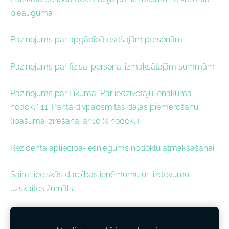
pieauguma
P
aziņojums par apgādībā esošajām personām
Paziņojums par fizisai personai izmaksātajām summām
Paziņojums par Likuma "Par iedzīvotāju ienākuma
nodokli" 11. Panta divpadsmitas daļas piemērošanu
(īpašuma izīrēšanai ar 10 % nodokli)
Rezidenta apliecība-iesniegums nodokļu atmaksāšanai
Saimnieciskās darbības ieņēmumu un izdevumu
uzskaites žurnāls
Mikrouzņēmumu nodokļa maksātāja saimnieciskās