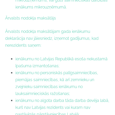
mikrouzņēmums, vai gūts saimnieciskās darbības
ienākums mikrouzņēmumā.
Ārvalsts nodokļa maksātājs
Ārvalsts nodokļa maksātājam gada ienākumu
deklarācija nav jāiesniedz, izņemot gadījumus, kad
nerezidents saņem:
ienākumu no Latvijas Republikā esoša nekustamā
īpašuma izmantošanas;
ienākumu no personiskās palīgsaimniecības,
piemājas saimniecības, kā arī zemnieku un
zvejnieku saimniecības ienākumu no
lauksaimnieciskās ražošanas;
ienākumu no algota darba tāda darba devēja labā,
kurš nav Latvijas rezidents vai kuram nav
pastāvīgās pārstāvniecības Latvijā;