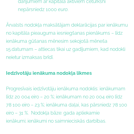
darījumiem ar kapitāla aktīviem ceturksnī
nepārsniedz 1000
euro
.
Ārvalsts nodokļa maksātājam deklarācijas par ienākumu
no kapitāla pieauguma iesniegšanas pienākums – līdz
ienākuma gūšanas mēnesim sekojošā mēneša
15.datumam – attiecas tikai uz gadījumiem, kad nodokli
neietur izmaksas brīdī.
Iedzīvotāju ienākuma nodokļa likmes
Progresīvais iedzīvotāju ienākuma nodoklis: ienākumam
līdz 20 004 eiro – 20 %; ienākumam no 20 004 eiro līdz
78 100 eiro – 23 %; ienākuma daļai, kas pārsniedz 78 100
eiro – 31 %. Nodokļa bāze: gada apliekamie
ienākumi; ienākumi no saimnieciskās darbības.