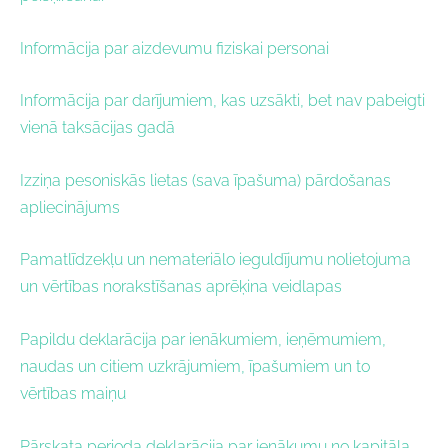
Informācija par aizdevumu fiziskai personai
Informācija par darījumiem, kas uzsākti, bet nav pabeigti
vienā taksācijas gadā
Izziņa pesoniskās lietas (sava īpašuma) pārdošanas
apliecinājums
Pamatlīdzekļu un nemateriālo ieguldījumu nolietojuma
un vērtības norakstīšanas aprēķina veidlapas
Papildu deklarācija par ienākumiem, ieņēmumiem,
naudas un citiem uzkrājumiem, īpašumiem un to
vērtības maiņu
Pārskata perioda deklarācija par ienākumu no kapitāla